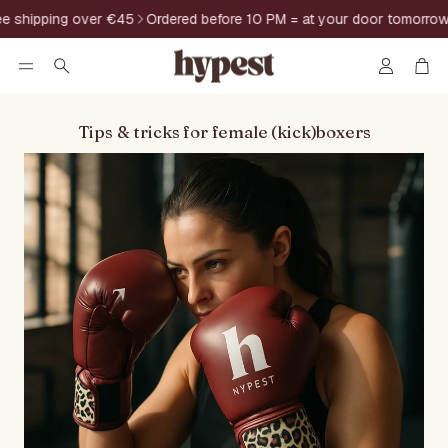
pping over €45
Ordered before 10 PM = at your door tomorrow
14-d
Account
Car
Search
Tips & tricks for female (kick)boxers