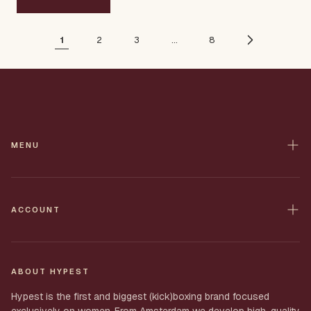
1
2
3
…
8
MENU
Home
Contact
ACCOUNT
All Products
Shop
Shipping
My Order
ABOUT HYPEST
Returns
Account
Hypest is the first and biggest (kick)boxing brand focused
Privacy